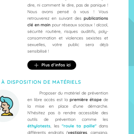
retrouver la procédure à suivre ici.
dire, ni comment le dire, pas de panique !
Nous avons pensé à vous ! Vous
retrouverez en suivant des
publications
clé en main
pour réseaux sociaux ! alcool,
sécurité routière, risques auditifs, poly-
consommation et violences sexistes et
sexuelles, votre public sera déjà
sensibilisé !
Plus d’infos ici
 À DISPOSITION DE MATÉRIELS
Proposer du matériel de prévention
en libre accès est la
première étape
de
la mise en place d'une démarche.
N'hésitez pas à rendre accessible des
outils de prévention comme les
éthylotests
, les
"roule ta paille"
dans
différents endroits (
vestiaires
, camping,