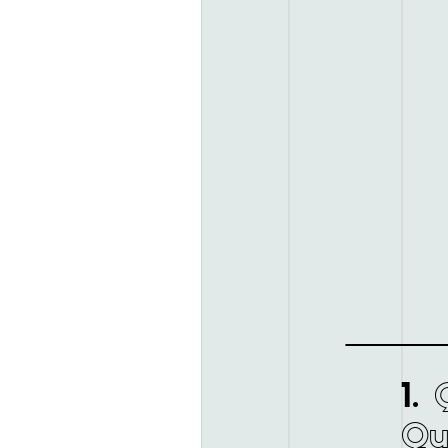
Q
1.
Qu