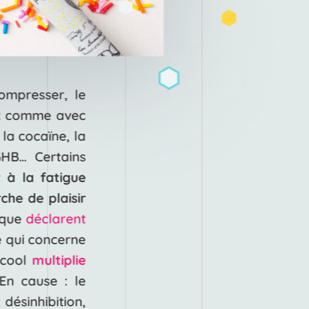
ompresser, le
x
comme avec
 la cocaïne, la
HB… Certains
r à la fatigue
che de plaisir
e que
déclarent
 qui concerne
alcool
multiplie
 En cause : le
désinhibition,