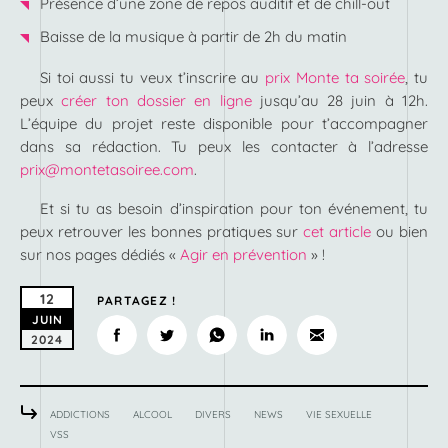
Présence d’une zone de repos auditif et de chill-out
Baisse de la musique à partir de 2h du matin
Si toi aussi tu veux t’inscrire au
prix Monte ta soirée
, tu
peux
créer ton dossier en ligne
jusqu’au 28 juin à 12h.
L’équipe du projet reste disponible pour t’accompagner
dans sa rédaction. Tu peux les contacter à l’adresse
prix@montetasoiree.com
.
Et si tu as besoin d’inspiration pour ton événement, tu
peux retrouver les bonnes pratiques sur
cet article
ou bien
sur nos pages dédiés «
Agir en prévention
» !
12
PARTAGEZ !
JUIN
2024
ADDICTIONS
ALCOOL
DIVERS
NEWS
VIE SEXUELLE
VSS