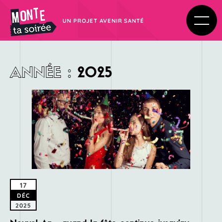
UN PROJET AVENIR SANTÉ
ANNÉE
:
2025
17
DÉC
2025