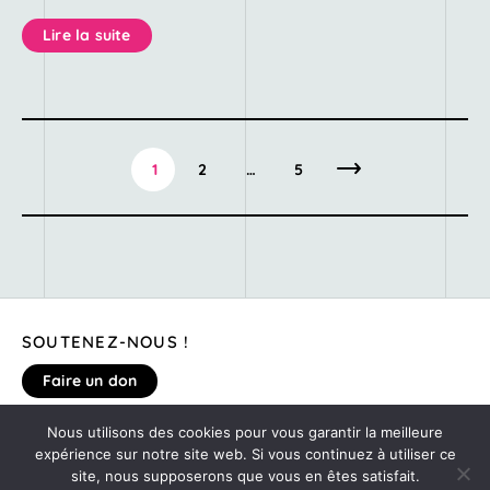
Lire la suite
1
2
…
5
SOUTENEZ-NOUS !
Faire un don
Nous utilisons des cookies pour vous garantir la meilleure
MENTIONS LÉGALES
expérience sur notre site web. Si vous continuez à utiliser ce
DONNEZ VOTRE AVIS SUR LE SITE
site, nous supposerons que vous en êtes satisfait.