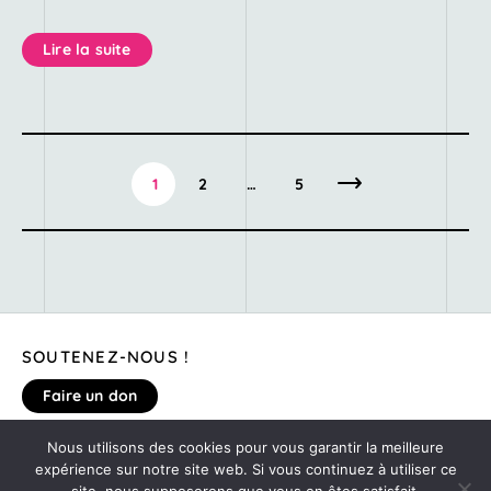
Lire la suite
1
2
…
5
SOUTENEZ-NOUS !
Faire un don
Nous utilisons des cookies pour vous garantir la meilleure
MENTIONS LÉGALES
expérience sur notre site web. Si vous continuez à utiliser ce
DONNEZ VOTRE AVIS SUR LE SITE