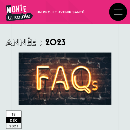
UN PROJET AVENIR SANTÉ
ANNÉE
:
2023
18
DÉC
2023