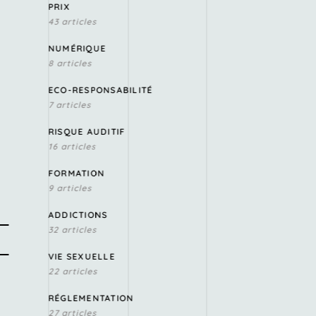
PRIX
43 articles
NUMÉRIQUE
8 articles
ECO-RESPONSABILITÉ
7 articles
RISQUE AUDITIF
16 articles
FORMATION
9 articles
ADDICTIONS
32 articles
VIE SEXUELLE
22 articles
RÉGLEMENTATION
27 articles