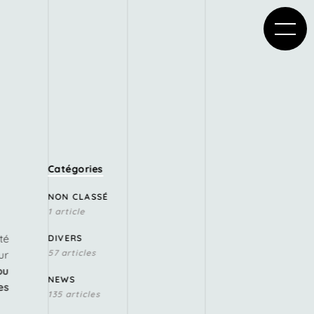
Catégories
NON CLASSÉ
1 article
té
DIVERS
57 articles
ur
ou
NEWS
es
135 articles