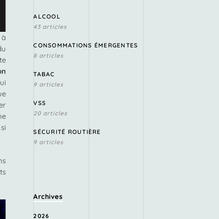
ALCOOL
43 articles
 à
CONSOMMATIONS ÉMERGENTES
du
8 articles
te
on
TABAC
ui
9 articles
ue
VSS
er
20 articles
ne
si
SÉCURITÉ ROUTIÈRE
9 articles
ns
ts
Archives
2026