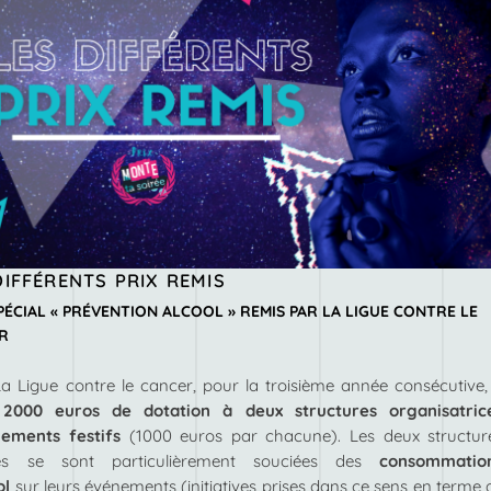
DIFFÉRENTS PRIX REMIS
PÉCIAL « PRÉVENTION ALCOOL » REMIS PAR LA LIGUE CONTRE LE
R
La Ligue contre le cancer, pour la troisième année consécutive,
000 euros de dotation à deux structures organisatric
nements festifs
(1000 euros par chacune). Les deux structur
es se sont particulièrement souciées des
consommatio
ol
sur leurs événements (initiatives prises dans ce sens en terme 