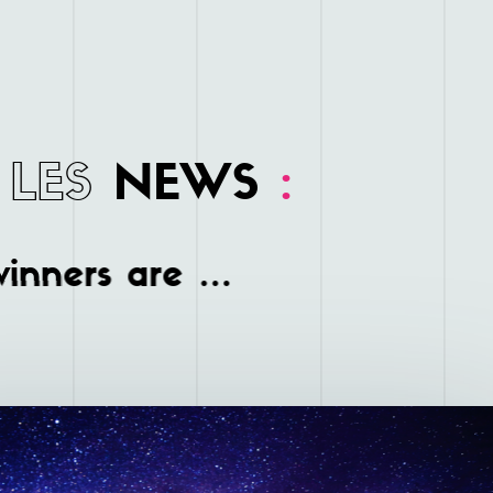
LES
NEWS
:
inners are …