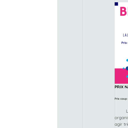
PRIX 
Prix coup
organi
agir t