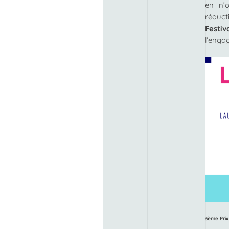
en n’
réducti
Festiv
l’enga
3ème Prix