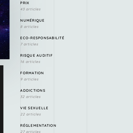
PRIX
43 articles
NUMÉRIQUE
8 articles
ECO-RESPONSABILITÉ
7 articles
RISQUE AUDITIF
16 articles
FORMATION
9 articles
ADDICTIONS
32 articles
VIE SEXUELLE
22 articles
RÉGLEMENTATION
27 articles