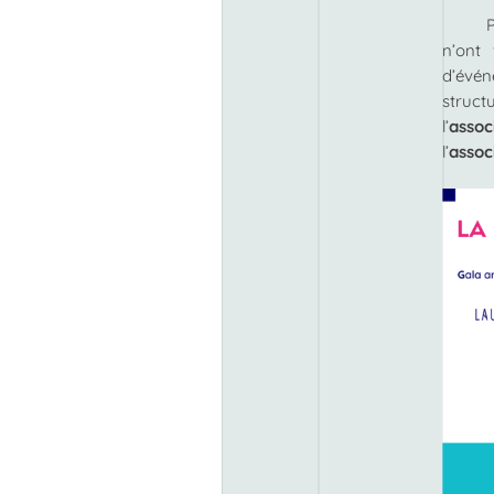
n’ont
d’évé
struct
l’
assoc
l’
assoc