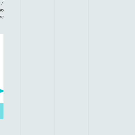
 /
no
ne