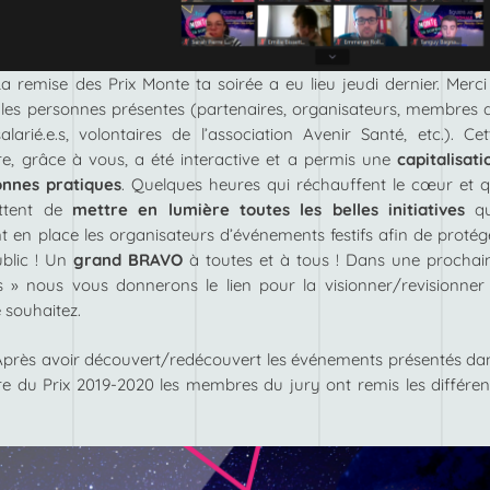
La remise des Prix Monte ta soirée a eu lieu jeudi dernier. Merci
 les personnes présentes (partenaires, organisateurs, membres 
salarié.e.s, volontaires de l’association Avenir Santé, etc.). Cet
re, grâce à vous, a été interactive et a permis une
capitalisati
onnes pratiques
. Quelques heures qui réchauffent le cœur et q
ttent de
mettre en lumière toutes les belles initiatives
q
t en place les organisateurs d’événements festifs afin de protég
ublic ! Un
grand BRAVO
à toutes et à tous ! Dans une prochai
 » nous vous donnerons le lien pour la visionner/revisionner 
e souhaitez.
Après avoir découvert/redécouvert les événements présentés da
re du Prix 2019-2020 les membres du jury ont remis les différen