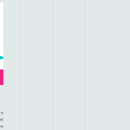
re
et
ne