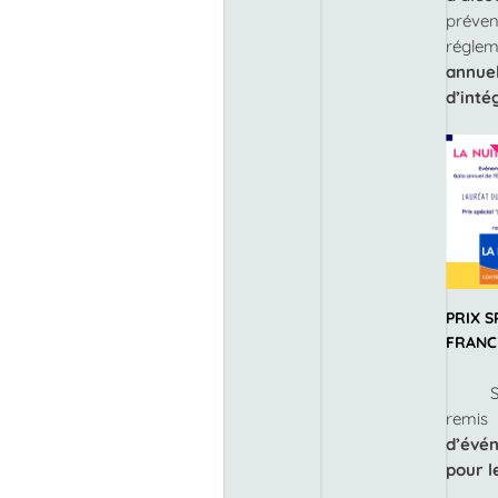
prév
réglem
annue
d’inté
PRIX S
FRANC
remi
d’évé
pour l