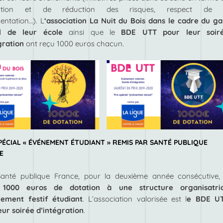
ention et de réduction des risques, respect de 
entation…). L
‘association La Nuit du Bois dans le cadre du ga
l de leur école
ainsi que le
BDE UTT pour leur soir
gration
ont reçu 1000 euros chacun.
PÉCIAL « ÉVÉNEMENT ÉTUDIANT » REMIS PAR SANTÉ PUBLIQUE
E
Santé publique France, pour la deuxième année consécutive,
s
1000 euros de dotation à une structure organisatri
nement festif étudiant
. L’association valorisée est l
e BDE U
eur soirée d’intégration
.