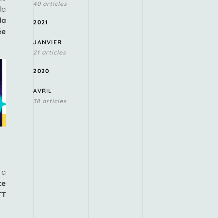
40 articles
la
la
2021
ée
JANVIER
21 articles
2020
AVRIL
38 articles
 a
ce
TT