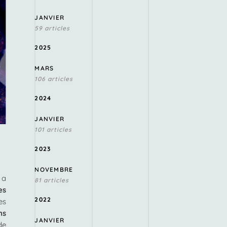
JANVIER
59 articles
2025
MARS
106 articles
2024
JANVIER
101 articles
2023
NOVEMBRE
 a
81 articles
es
2022
es
ns
JANVIER
de