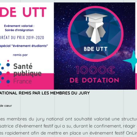
NATIONAL REMIS PAR LES MEMBRES DU JURY
 de cœur
Les membres du jury national ont souhaité valorisé une structu
satrice d’événement festif qui a su, durant le confinement, réagir 
rès rapidement afin de mettre en place un événement festif OnLi