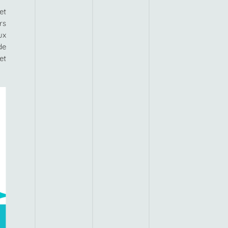
et
rs
ux
de
et