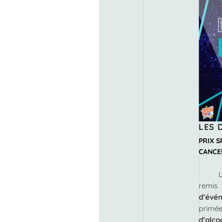
LES 
PRIX S
CANCE
remis
2
d’évé
primé
d’alco