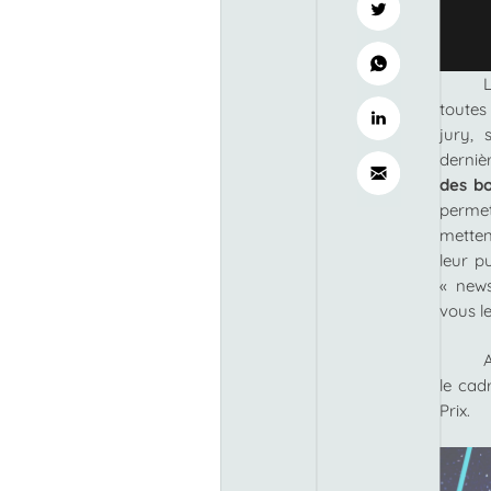
toutes
jury, 
derniè
des b
perme
metten
leur p
« news
vous l
le cad
Prix.