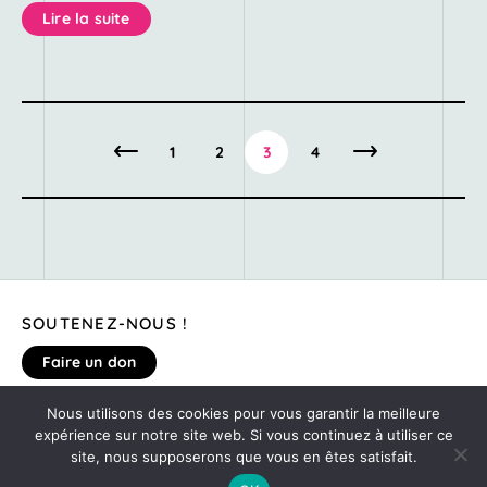
Lire la suite
1
2
3
4
SOUTENEZ-NOUS !
Faire un don
Nous utilisons des cookies pour vous garantir la meilleure
MENTIONS LÉGALES
expérience sur notre site web. Si vous continuez à utiliser ce
DONNEZ VOTRE AVIS SUR LE SITE
site, nous supposerons que vous en êtes satisfait.
©2020
MONTE TA SOIRÉE