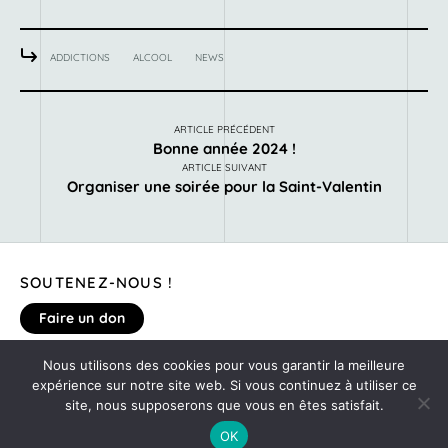
ADDICTIONS
ALCOOL
NEWS
ARTICLE PRÉCÉDENT
Bonne année 2024 !
ARTICLE SUIVANT
Organiser une soirée pour la Saint-Valentin
SOUTENEZ-NOUS !
Faire un don
Nous utilisons des cookies pour vous garantir la meilleure
MENTIONS LÉGALES
expérience sur notre site web. Si vous continuez à utiliser ce
DONNEZ VOTRE AVIS SUR LE SITE
site, nous supposerons que vous en êtes satisfait.
©2020
MONTE TA SOIRÉE
OK