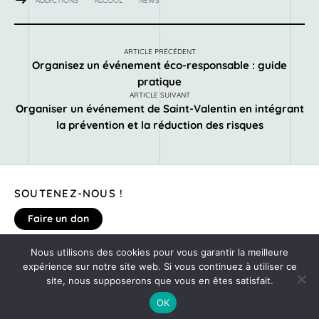
ADDICTIONS
ALCOOL
NEWS
ARTICLE PRÉCÉDENT
Organisez un événement éco-responsable : guide
pratique
ARTICLE SUIVANT
Organiser un événement de Saint-Valentin en intégrant
la prévention et la réduction des risques
SOUTENEZ-NOUS !
Faire un don
Nous utilisons des cookies pour vous garantir la meilleure
MENTIONS LÉGALES
expérience sur notre site web. Si vous continuez à utiliser ce
DONNEZ VOTRE AVIS SUR LE SITE
site, nous supposerons que vous en êtes satisfait.
©2020
MONTE TA SOIRÉE
OK