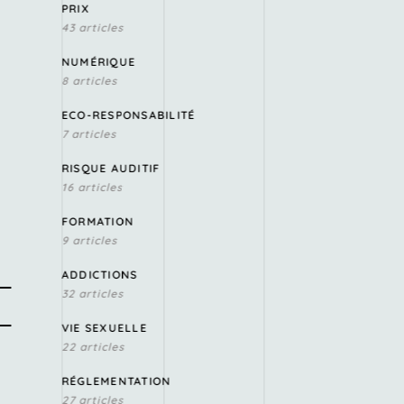
PRIX
43 articles
NUMÉRIQUE
8 articles
ECO-RESPONSABILITÉ
7 articles
RISQUE AUDITIF
16 articles
FORMATION
9 articles
ADDICTIONS
32 articles
VIE SEXUELLE
22 articles
RÉGLEMENTATION
27 articles