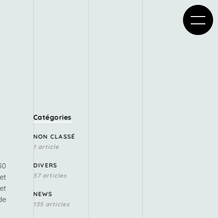
Catégories
NON CLASSÉ
1 article
30
DIVERS
57 articles
et
et
NEWS
de
135 articles