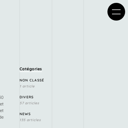
Catégories
NON CLASSÉ
1 article
30
DIVERS
57 articles
et
et
NEWS
de
135 articles