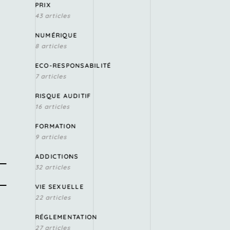
PRIX
43 articles
NUMÉRIQUE
8 articles
ECO-RESPONSABILITÉ
7 articles
RISQUE AUDITIF
16 articles
FORMATION
9 articles
ADDICTIONS
32 articles
VIE SEXUELLE
22 articles
RÉGLEMENTATION
27 articles