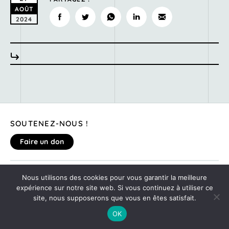
AOÛT
2024
SOUTENEZ-NOUS !
Faire un don
MENTIONS LÉGALES
Nous utilisons des cookies pour vous garantir la meilleure
DONNEZ VOTRE AVIS SUR LE SITE
expérience sur notre site web. Si vous continuez à utiliser ce
©2020
MONTE TA SOIRÉE
site, nous supposerons que vous en êtes satisfait.
OK