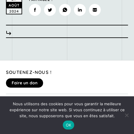
AOÛT
2024
SOUTENEZ-NOUS !
Faire un don
MENTIONS LÉGALES
Nous utilisons des cookies pour vous garantir la meilleure
DONNEZ VOTRE AVIS SUR LE SITE
expérience sur notre site web. Si vous continuez à utiliser ce
©2020
MONTE TA SOIRÉE
site, nous supposerons que vous en êtes satisfait.
OK