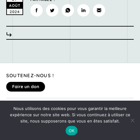
AOÛT
2024
SOUTENEZ-NOUS !
Faire un don
MENTIONS LÉGALES
Nous utilisons des cookies pour vous garantir la meilleure
DONNEZ VOTRE AVIS SUR LE SITE
expérience sur notre site web. Si vous continuez à utiliser ce
©2020
MONTE TA SOIRÉE
site, nous supposerons que vous en êtes satisfait.
OK