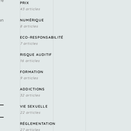
re
PRIX
43 articles
on
NUMÉRIQUE
8 articles
ECO-RESPONSABILITÉ
7 articles
RISQUE AUDITIF
16 articles
FORMATION
9 articles
ADDICTIONS
32 articles
VIE SEXUELLE
22 articles
RÉGLEMENTATION
27 articles