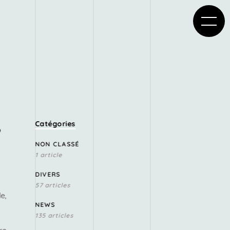
s
Catégories
NON CLASSÉ
1 article
DIVERS
57 articles
e,
NEWS
135 articles