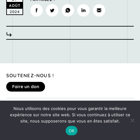
AOÛT
2024
SOUTENEZ-NOUS !
Faire un don
MENTIONS LÉGALES
Nous utilisons des cookies pour vous garantir la meilleure
DONNEZ VOTRE AVIS SUR LE SITE
expérience sur notre site web. Si vous continuez à utiliser ce
©2020
MONTE TA SOIRÉE
site, nous supposerons que vous en êtes satisfait.
OK