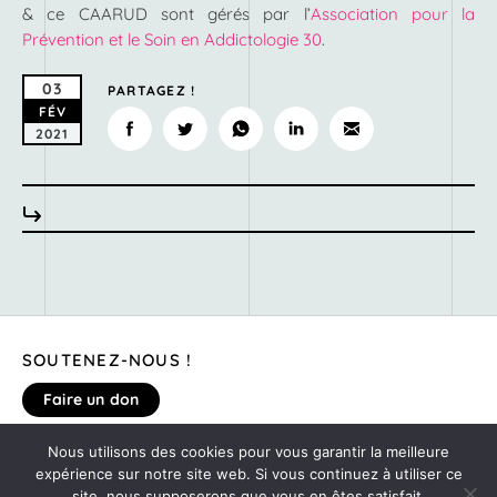
& ce CAARUD sont gérés par l’
Association pour la
Prévention et le Soin en Addictologie 30
.
03
PARTAGEZ !
FÉV
2021
SOUTENEZ-NOUS !
Faire un don
Nous utilisons des cookies pour vous garantir la meilleure
expérience sur notre site web. Si vous continuez à utiliser ce
MENTIONS LÉGALES
site, nous supposerons que vous en êtes satisfait.
DONNEZ VOTRE AVIS SUR LE SITE