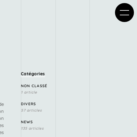
Catégories
NON CLASSÉ
1 article
de
DIVERS
57 articles
un
un
NEWS
es
135 articles
es