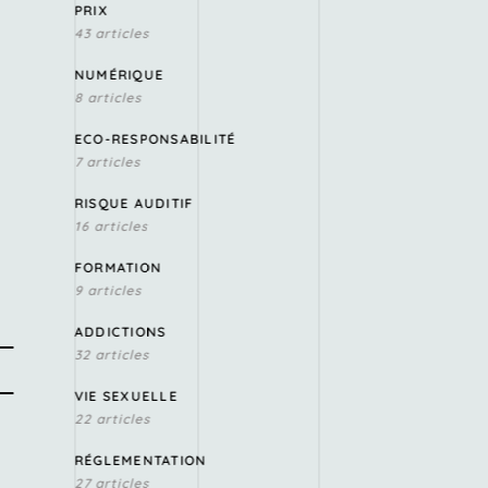
PRIX
43 articles
NUMÉRIQUE
8 articles
ECO-RESPONSABILITÉ
7 articles
RISQUE AUDITIF
16 articles
FORMATION
9 articles
ADDICTIONS
32 articles
VIE SEXUELLE
22 articles
RÉGLEMENTATION
27 articles