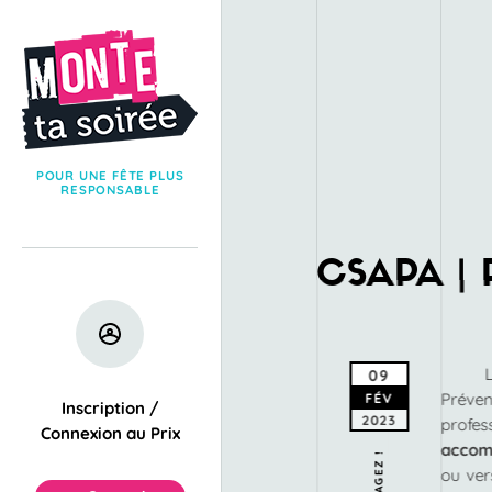
POUR UNE FÊTE PLUS
RESPONSABLE
CSAPA | 
09
Préven
FÉV
Inscription /
2023
profe
Connexion au Prix
acco
PARTAGEZ !
ou ve