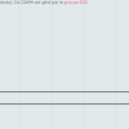
iacés). Ce CSAPA est géré par le
groupe SOS
.