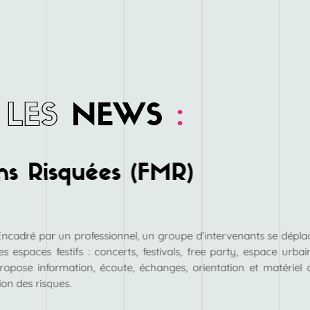
LES
NEWS
:
ns Risquées (FMR)
Encadré par un professionnel, un groupe d’intervenants se dépla
es espaces festifs : concerts, festivals, free party, espace urbai
opose information, écoute, échanges, orientation et matériel 
ion des risques.