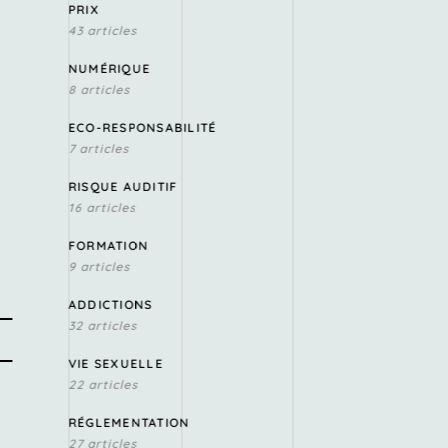
PRIX
43 articles
NUMÉRIQUE
8 articles
ECO-RESPONSABILITÉ
7 articles
RISQUE AUDITIF
16 articles
FORMATION
9 articles
ADDICTIONS
32 articles
VIE SEXUELLE
22 articles
RÉGLEMENTATION
27 articles