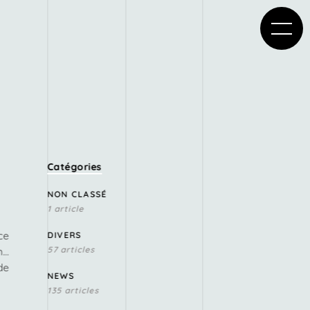
Catégories
NON CLASSÉ
1 article
ce
DIVERS
57 articles
n…
de
NEWS
135 articles