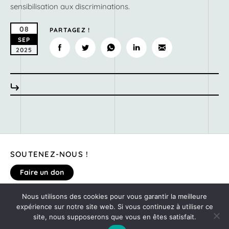
sensibilisation aux discriminations.
08
PARTAGEZ !
SEP
2025
SOUTENEZ-NOUS !
Faire un don
Nous utilisons des cookies pour vous garantir la meilleure
expérience sur notre site web. Si vous continuez à utiliser ce
MENTIONS LÉGALES
site, nous supposerons que vous en êtes satisfait.
DONNEZ VOTRE AVIS SUR LE SITE
©2020
MONTE TA SOIRÉE