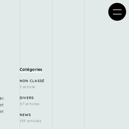
Catégories
NON CLASSÉ
1 article
e
s
DIVERS
57 articles
et
et
NEWS
135 articles