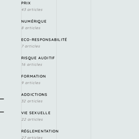
PRIX
43 articles
NUMÉRIQUE
8 articles
ECO-RESPONSABILITÉ
7 articles
RISQUE AUDITIF
16 articles
FORMATION
9 articles
ADDICTIONS
32 articles
VIE SEXUELLE
22 articles
RÉGLEMENTATION
27 articles