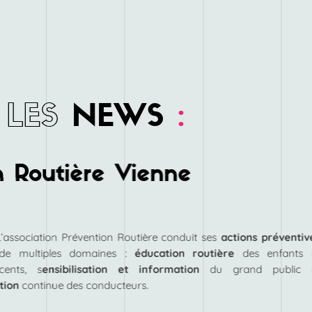
LES
NEWS
:
n Routière Vienne
L’association Prévention Routière conduit ses
actions préventiv
de multiples domaines :
éducation routière
des enfants 
cents, s
ensibilisation et information
du grand public 
tion
continue des conducteurs.