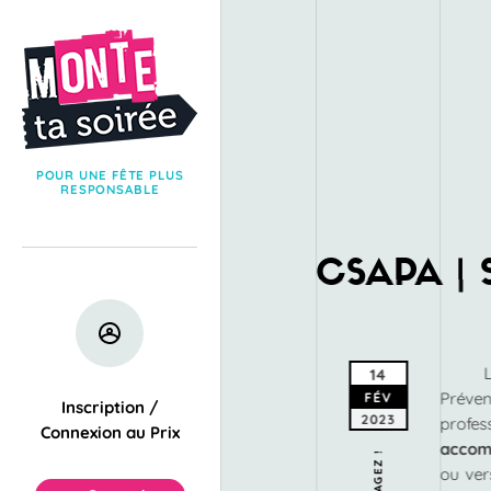
POUR UNE FÊTE PLUS
RESPONSABLE
CSAPA | Sa
14
Préven
FÉV
Inscription /
2023
profe
Connexion au Prix
acco
PARTAGEZ !
ou ve