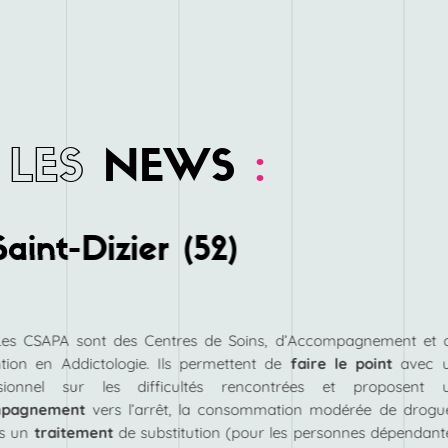
LES
NEWS
:
int-Dizier (52)
Les CSAPA sont des Centres de Soins, d’Accompagnement et 
tion en Addictologie. Ils permettent de
faire le point
avec 
ssionnel sur les difficultés rencontrées et proposent 
mpagnement
vers l’arrêt, la consommation modérée de drogu
rs un
traitement
de substitution (pour les personnes dépendant