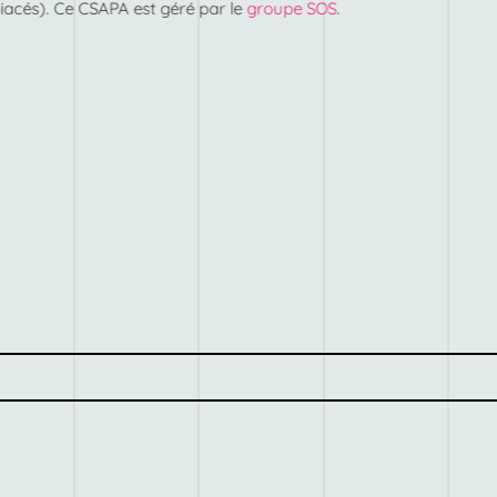
iacés). Ce CSAPA est géré par le
groupe SOS
.