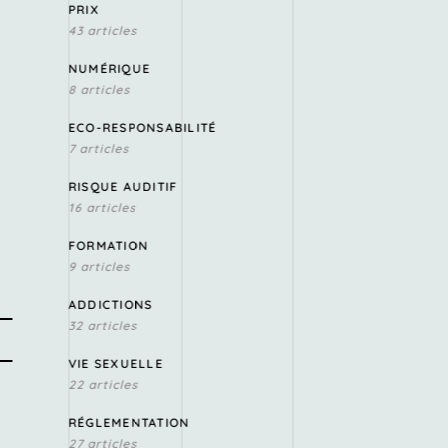
PRIX
43 articles
NUMÉRIQUE
8 articles
ECO-RESPONSABILITÉ
7 articles
RISQUE AUDITIF
16 articles
FORMATION
9 articles
ADDICTIONS
32 articles
VIE SEXUELLE
22 articles
RÉGLEMENTATION
27 articles