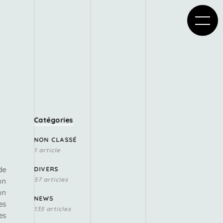
Catégories
NON CLASSÉ
1 article
de
DIVERS
57 articles
un
un
NEWS
es
135 articles
es