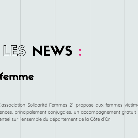
LES
NEWS
:
é femme
L’association Solidarité Femmes 21 propose aux femmes victim
lences, principalement conjugales, un accompagnement gratuit 
entiel sur l’ensemble du département de la Côte d’Or.