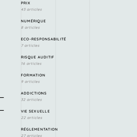
PRIX
43 articles
NUMÉRIQUE
8 articles
ECO-RESPONSABILITÉ
7 articles
RISQUE AUDITIF
16 articles
FORMATION
9 articles
ADDICTIONS
32 articles
VIE SEXUELLE
22 articles
RÉGLEMENTATION
27 articles