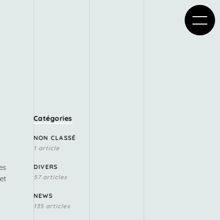
Catégories
NON CLASSÉ
1 article
es
DIVERS
57 articles
et
NEWS
135 articles