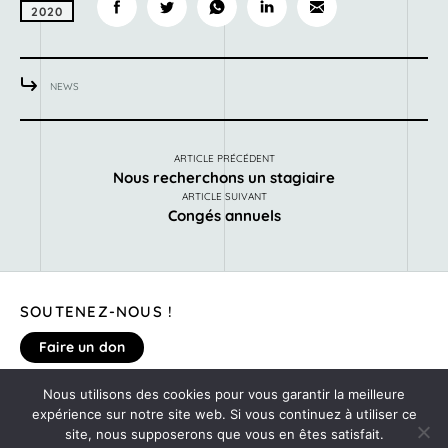
2020
NEWS
ARTICLE PRÉCÉDENT
Nous recherchons un stagiaire
ARTICLE SUIVANT
Congés annuels
SOUTENEZ-NOUS !
Faire un don
Nous utilisons des cookies pour vous garantir la meilleure
MENTIONS LÉGALES
expérience sur notre site web. Si vous continuez à utiliser ce
DONNEZ VOTRE AVIS SUR LE SITE
site, nous supposerons que vous en êtes satisfait.