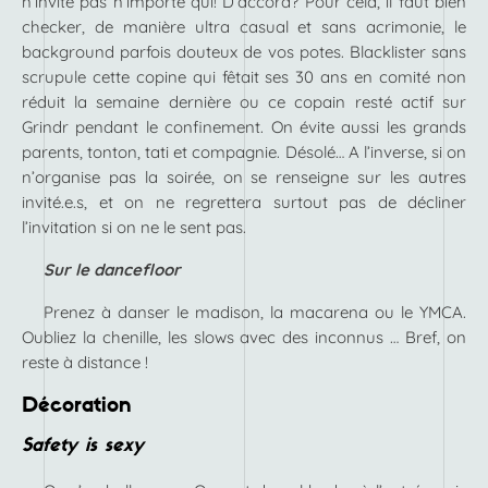
n’invite pas n’importe qui! D’accord? Pour cela, il faut bien
checker, de manière ultra casual et sans acrimonie, le
background parfois douteux de vos potes. Blacklister sans
scrupule cette copine qui fêtait ses 30 ans en comité non
réduit la semaine dernière ou ce copain resté actif sur
Grindr pendant le confinement. On évite aussi les grands
parents, tonton, tati et compagnie. Désolé… A l’inverse, si on
n’organise pas la soirée, on se renseigne sur les autres
invité.e.s, et on ne regrettera surtout pas de décliner
l’invitation si on ne le sent pas.
Sur le dancefloor
Prenez à danser le madison, la macarena ou le YMCA.
Oubliez la chenille, les slows avec des inconnus … Bref, on
reste à distance !
Décoration
Safety is sexy