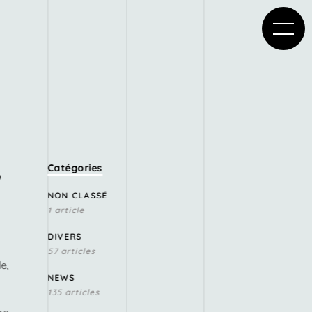
s
Catégories
NON CLASSÉ
1 article
DIVERS
57 articles
e,
NEWS
135 articles