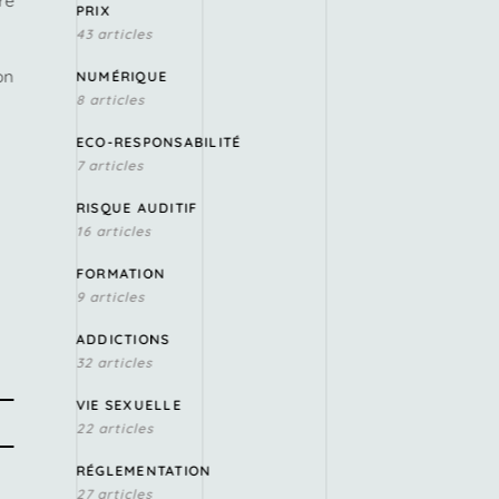
re
PRIX
43 articles
on
NUMÉRIQUE
8 articles
ECO-RESPONSABILITÉ
7 articles
RISQUE AUDITIF
16 articles
FORMATION
9 articles
ADDICTIONS
32 articles
VIE SEXUELLE
22 articles
RÉGLEMENTATION
27 articles