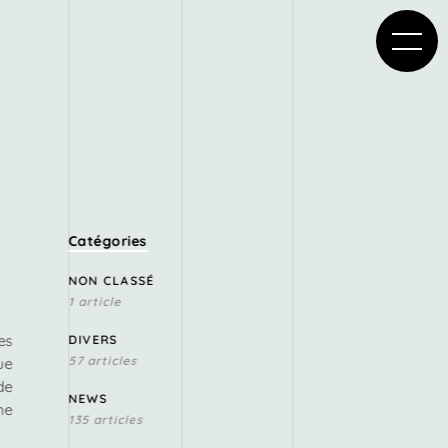
Catégories
NON CLASSÉ
1 article
es
DIVERS
57 articles
ue
de
NEWS
ne
135 articles