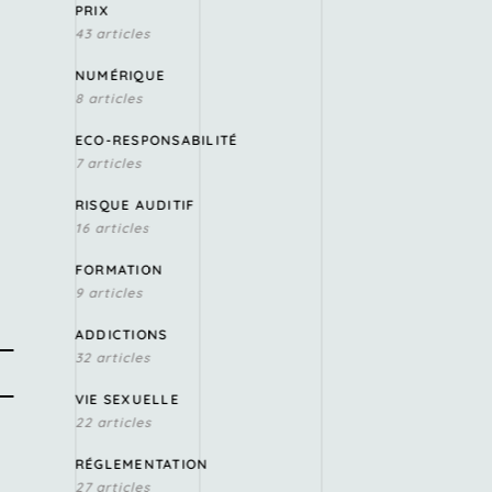
PRIX
43 articles
NUMÉRIQUE
8 articles
ECO-RESPONSABILITÉ
7 articles
RISQUE AUDITIF
16 articles
FORMATION
9 articles
ADDICTIONS
32 articles
VIE SEXUELLE
22 articles
RÉGLEMENTATION
27 articles