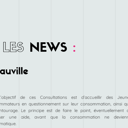
LES
NEWS
:
uville
L’objectif de ces Consultations est d’accueillir des Jeun
mmateurs en questionnement sur leur consommation, ainsi q
ntourage. Le principe est de faire le point, éventuellement 
ser une aide, avant que la consommation ne devien
matique.