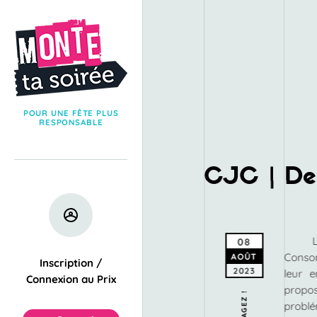
POUR UNE FÊTE PLUS
RESPONSABLE
CJC | Dea
08
Conso
AOÛT
Inscription /
2023
leur e
Connexion au Prix
propo
PARTAGEZ !
problé