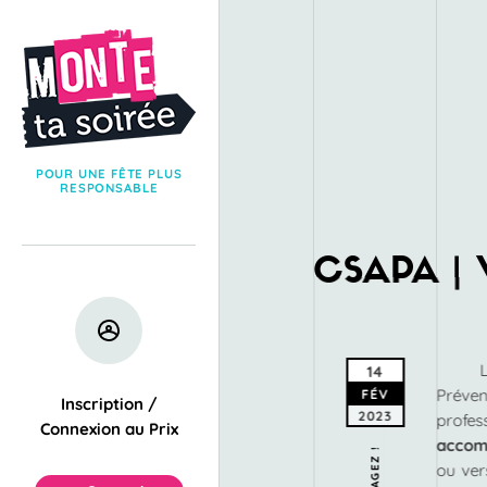
POUR UNE FÊTE PLUS
RESPONSABLE
CSAPA | V
14
Préven
FÉV
Inscription /
2023
profe
Connexion au Prix
acco
PARTAGEZ !
ou ve