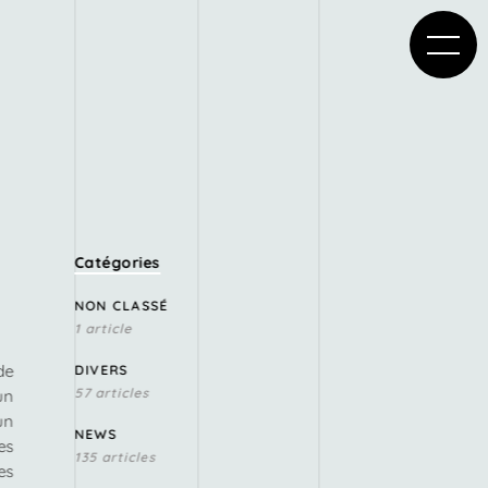
Catégories
NON CLASSÉ
1 article
de
DIVERS
57 articles
un
un
NEWS
es
135 articles
es