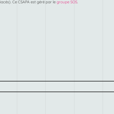
iacés). Ce CSAPA est géré par le
groupe SOS
.