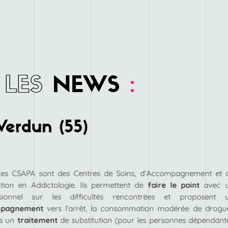
LES
NEWS
:
erdun (55)
Les CSAPA sont des Centres de Soins, d’Accompagnement et 
tion en Addictologie. Ils permettent de
faire le point
avec 
ssionnel sur les difficultés rencontrées et proposent 
mpagnement
vers l’arrêt, la consommation modérée de drogu
rs un
traitement
de substitution (pour les personnes dépendant