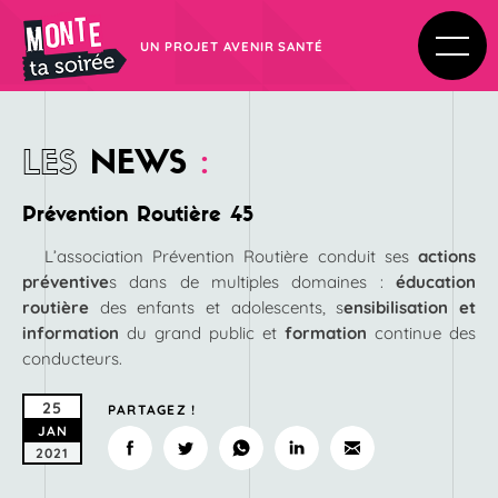
UN PROJET AVENIR SANTÉ
LES
NEWS
:
Prévention Routière 45
L’association Prévention Routière conduit ses
actions
préventive
s dans de multiples domaines :
éducation
routière
des enfants et adolescents, s
ensibilisation et
information
du grand public et
formation
continue des
conducteurs.
25
PARTAGEZ !
JAN
2021