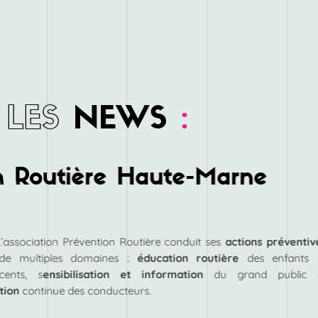
LES
NEWS
:
n Routière Haute-Marne
L’association Prévention Routière conduit ses
actions préventiv
de multiples domaines :
éducation routière
des enfants 
cents, s
ensibilisation et information
du grand public 
tion
continue des conducteurs.