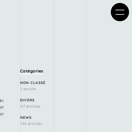
Catégories
NON CLASSÉ
1 article
e
s
DIVERS
57 articles
et
et
NEWS
135 articles