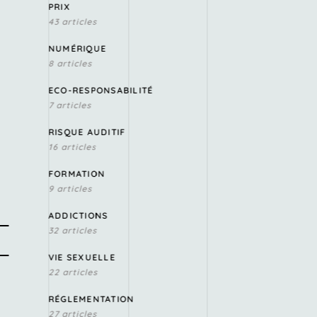
PRIX
43 articles
NUMÉRIQUE
8 articles
ECO-RESPONSABILITÉ
7 articles
RISQUE AUDITIF
16 articles
FORMATION
9 articles
ADDICTIONS
32 articles
VIE SEXUELLE
22 articles
RÉGLEMENTATION
27 articles