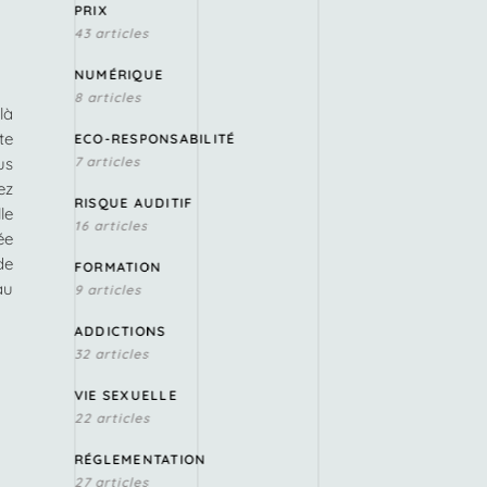
PRIX
43 articles
NUMÉRIQUE
8 articles
là
te
ECO-RESPONSABILITÉ
7 articles
us
ez
RISQUE AUDITIF
le
16 articles
ée
de
FORMATION
au
9 articles
ADDICTIONS
32 articles
VIE SEXUELLE
22 articles
RÉGLEMENTATION
27 articles