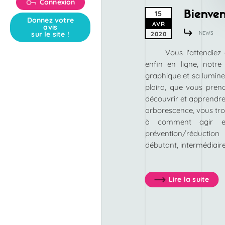
Connexion
Bienven
15
Donnez votre
AVR
avis
sur le site !
NEWS
2020
Vous l'attendiez
enfin en ligne, notre
graphique et sa lumine
plaira, que vous prend
découvrir et apprendre 
arborescence, vous trou
à comment agir en
prévention/réductio
débutant, intermédiaire
Lire la suite